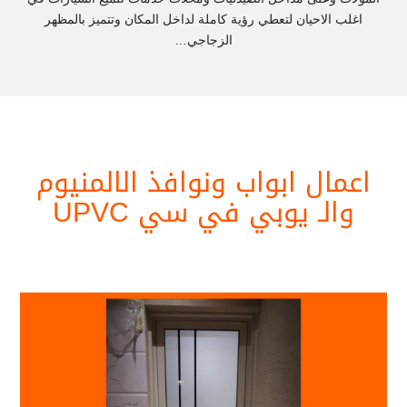
اغلب الاحيان لتعطي رؤية كاملة لداخل المكان وتتميز بالمظهر
الزجاجي…
اعمال ابواب ونوافذ الالمنيوم
والـ يوبي في سي UPVC