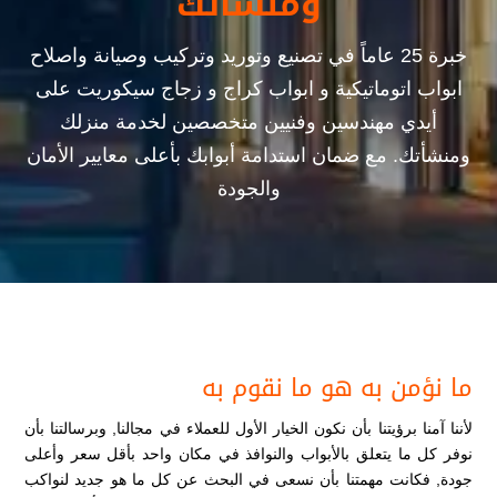
ومنشأتك
خبرة 25 عاماً في تصنيع وتوريد وتركيب وصيانة واصلاح
ابواب اتوماتيكية و ابواب كراج و زجاج سيكوريت على
أيدي مهندسين وفنيين متخصصين لخدمة منزلك
ومنشأتك. مع ضمان استدامة أبوابك بأعلى معايير الأمان
والجودة
ما نؤمن به هو ما نقوم به
لأننا آمنا برؤيتنا بأن نكون الخيار الأول للعملاء في مجالنا, وبرسالتنا بأن
نوفر كل ما يتعلق بالأبواب والنوافذ في مكان واحد بأقل سعر وأعلى
جودة, فكانت مهمتنا بأن نسعى في البحث عن كل ما هو جديد لنواكب