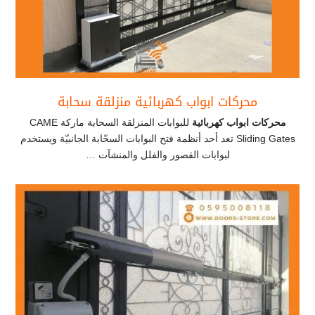
محركات ابواب كهربائية منزلقة سحابة
محركات ابواب كهربائية
للبوابات المنزلقة السحابة ماركة CAME
Sliding Gates تعد أحد أنظمة فتح البوابات السحّابة الجانبيّة ويستخدم
لبوابات القصور والفلل والمنشآت …