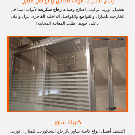
زجاج سكريت أبواب مداخل وفواصل منازل
تفصيل, توريد, تركيب, اصلاح وصيانة
زجاج سكريت
لأبواب المداخل
الخارجية للمنازل والقواطع والفواصل الداخلية الفاخرة. عزل وأمان
بأعلى جودة. اطلب المعاينة المجانية!
كابينة شاور
اكتشف أفضل انواع كابينة شاور بالزجاج السيكوريت للمنازل. توريد،