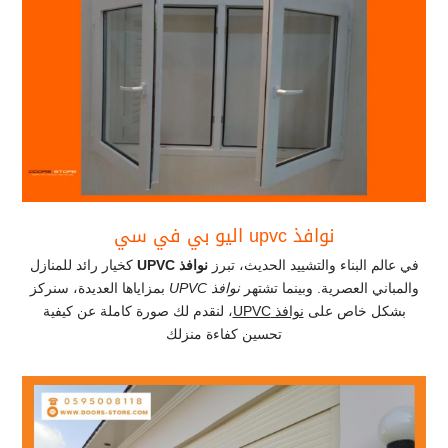
نوافذ upvc اليو بي في سي
في عالم البناء والتشييد الحديث، تبرز
نوافذ
UPVC
كخيار رائد للمنازل
والمباني العصرية. وبينما تشتهر
نوافذ
UPVC
بمزاياها العديدة، سنركز
بشكل خاص على
نوافذ
UPVC
، لنقدم لك صورة كاملة عن كيفية
تحسين كفاءة منزلك