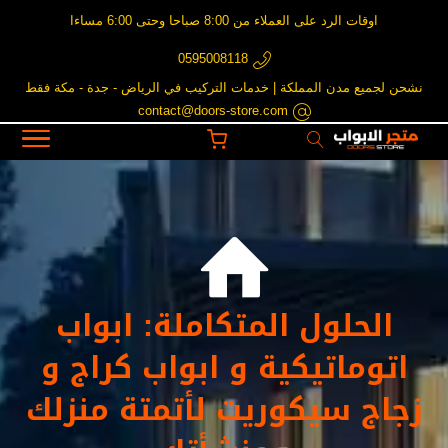
اوقات الرد على العملاء من 8:00 صباحا وحتى 6:00 مساءا
0595008118
نشحن لجميع مدن المملكة | خدمات التركيب في الرياض - جدة - مكة فقط
contact@doors-store.com

الحلول المتكاملة: ابواب
اتوماتيكية و ابواب كراج و
زجاج سيكوريت لأتمتة منزلك