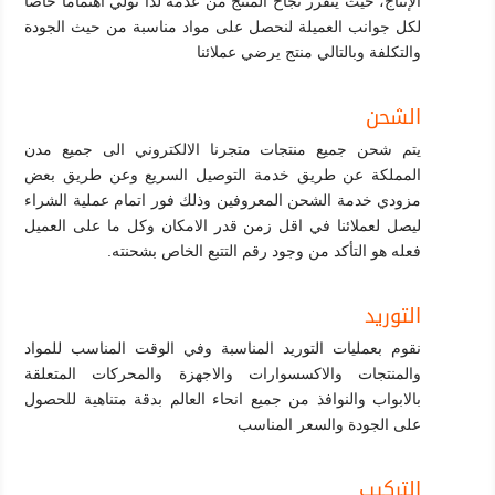
الإنتاج، حيث يتقرر نجاح المنتج من عدمه لذا نولي اهتماما خاصا
لكل جوانب العميلة لنحصل على مواد مناسبة من حيث الجودة
والتكلفة وبالتالي منتج يرضي عملائنا
الشحن
يتم شحن جميع منتجات متجرنا الالكتروني الى جميع مدن
المملكة عن طريق خدمة التوصيل السريع وعن طريق بعض
مزودي خدمة الشحن المعروفين وذلك فور اتمام عملية الشراء
ليصل لعملائنا في اقل زمن قدر الامكان وكل ما على العميل
فعله هو التأكد من وجود رقم التتبع الخاص بشحنته.
التوريد
نقوم بعمليات التوريد المناسبة وفي الوقت المناسب للمواد
والمنتجات والاكسسوارات والاجهزة والمحركات المتعلقة
بالابواب والنوافذ من جميع انحاء العالم بدقة متناهية للحصول
على الجودة والسعر المناسب
التركيب