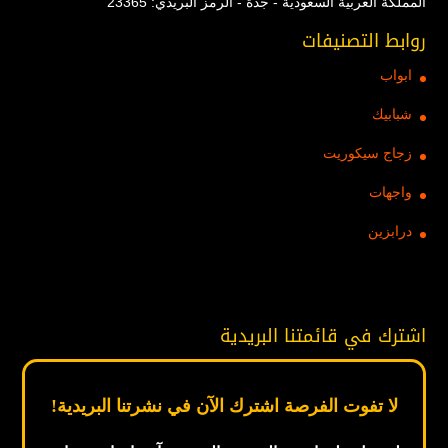
المملكة العربية السعودية - جدة - الرمز البريدي: 23365
روابط التصنيفات
ابواب
شبابيك
زجاج سيكوريت
واجهات
درابزين
اشترك في قائمتنا البريدية
لا تفوت الفرصة اشترك الآن في نشرتنا البريدية!