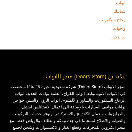
ابواب
شبابيك
زجاج سيكوريت
واجهات
درابزين
نبذة عن (Doors Store) متجر الابواب
متجر الابواب (Doors Store) شركة سعودية بخبرة 25 عامًا متخصصة
في الابواب الاتوماتيكية, ابواب الكراج، أنظمة بوابات الحديد، ابواب
الزجاج السيكوريت والشاور والألمنيوم، ابواب الرول والشتر, حواجز
بوابات مواقف السيارات بالإضافة الى اعمال الاستانلس استيل
والدرابزينات واعمال الكلادينج والاستركشر. ونوفر خدمات التركيب
والصيانة والاصلاح لمنتجاتنا في جدة ومكة والطائف والرياض فقط، مع
متجر إلكتروني للمحركات وقطع الغيار والاكسسوارات وشحن لجميع