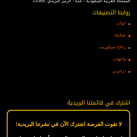
المملكة العربية السعودية - جدة - الرمز البريدي: 23365
روابط التصنيفات
ابواب
شبابيك
زجاج سيكوريت
واجهات
درابزين
اشترك في قائمتنا البريدية
لا تفوت الفرصة اشترك الآن في نشرتنا البريدية!