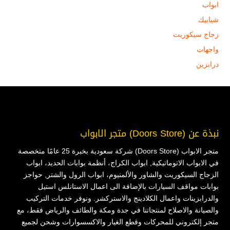
ابواب
شبابيك
زجاج سيكوريت
واجهات
درابزين
نبذة عن (Doors Store) متجر الابواب
متجر الابواب (Doors Store) شركة سعودية بخبرة 25 عامًا متخصصة
في الابواب الاتوماتيكية, ابواب الكراج، أنظمة بوابات الحديد، ابواب
الزجاج السيكوريت والشاور والألمنيوم، ابواب الرول والشتر, حواجز
بوابات مواقف السيارات بالإضافة الى اعمال الاستانلس استيل
والدرابزينات واعمال الكلادينج والاستركشر. ونوفر خدمات التركيب
والصيانة والاصلاح لمنتجاتنا في جدة ومكة والطائف والرياض فقط، مع
متجر إلكتروني للمحركات وقطع الغيار والاكسسوارات وشحن لجميع