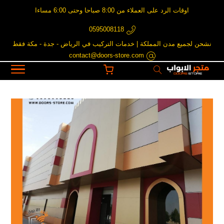
اوقات الرد على العملاء من 8:00 صباحا وحتى 6:00 مساءا
0595008118
نشحن لجميع مدن المملكة | خدمات التركيب في الرياض - جدة - مكة فقط
contact@doors-store.com