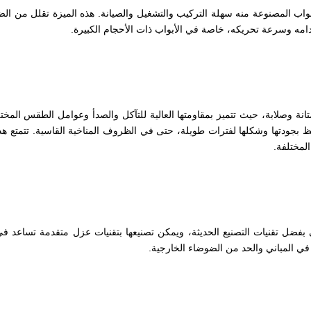
أبواب المصنوعة منه سهلة التركيب والتشغيل والصيانة. هذه الميزة تقلل من ا
امه وسرعة تحريكه، خاصة في الأبواب ذات الأحجام الكبيرة.
متانة وصلابة، حيث تتميز بمقاومتها العالية للتآكل والصدأ وعوامل الطقس المخت
تفظ بجودتها وشكلها لفترات طويلة، حتى في الظروف المناخية القاسية. تتمتع هذ
المختلفة.
 بفضل تقنيات التصنيع الحديثة، ويمكن تصنيعها بتقنيات عزل متقدمة تساعد ف
في المباني والحد من الضوضاء الخارجية.