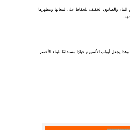
م الماء والصابون الخفيف للحفاظ على لمعانها ومظهرها
هد.
صائصه. مما يجعله خيارًا صديقًا للبيئة. وهذا يجعل أبواب الألمنيوم خيارًا مستدامًا للبناء الأخضر.