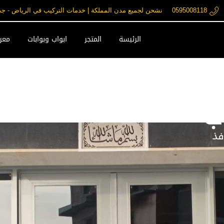
0595008118
نشحن لجميع مدن المملكة | خدمات التركيب في الرياض - جدة - مكة فقط ore.com
الرئيسة
المتجر
ابواب وبوابات
معرض