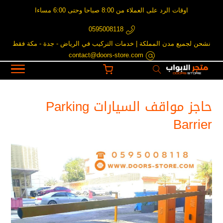
اوقات الرد على العملاء من 8:00 صباحا وحتى 6:00 مساءا
0595008118
نشحن لجميع مدن المملكة | خدمات التركيب في الرياض - جدة - مكة فقط
contact@doors-store.com
حاجز مواقف السيارات Parking
Barrier