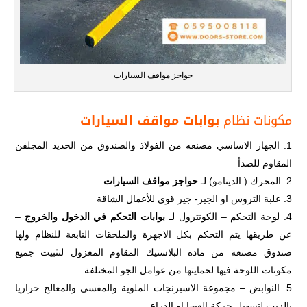
حواجز مواقف السيارات
مكونات نظام
بوابات مواقف السيارات
الجهاز الاساسي مصنعه من الفولاذ والصندوق من الحديد المجلفن
المقاوم للصدأ
المحرك ( الدينامو) لـ
حواجز مواقف السيارات
علبة التروس او الجير- جير قوي للأعمال الشاقة
لوحة التحكم – الكونترول لـ
بوابات التحكم في الدخول والخروج
–
عن طريقها يتم التحكم بكل الاجهزة والملحقات التابعة للنظام ولها
صندوق مصنعة من مادة البلاستيك المقاوم المعزول لتثبيت جميع
مكونات اللوحة فيها لحمايتها من عوامل الجو المختلفة
النوابض – مجموعة الاسبرنجات الملوية والمقسى والمعالج حراريا
بالزيت لتسهيل حركة العصا او الذراع