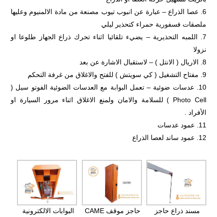
عصا الذراع – عبارة عن انبوب تيوب مصنعة من مادة الالمنيوم وعليها
ملصقات فسفورية حمراء كتحذير ليلي
اللمبه التحذيرية – يضيء تلقائيا اثناء تحرك ذراع الجهاز طلوعا او
نزولا
الاريال ( الانتل ) – لاستقبال الاشارة عن بعد
مفتاح التشغيل ( كي سويتش ) للفتح والاغلاق من غرفة التحكم
عدسات ضوئية – تعمل البوابة مع العدسات الضوئية الفوتو سيل (
Photo Cell ) للسلامة والامان ولمنع الاغلاق اثناء مرور السيارة او
الأفراد .
عمود عدسات
عمود ساند لعصا الذراع
مسند ذراع حاجز
حاجز موقف CAME
البوابات الالكترونية