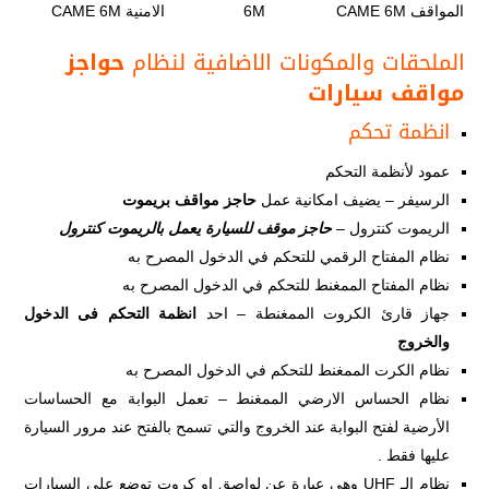
المواقف CAME 6M
6M
الامنية CAME 6M
الملحقات والمكونات الاضافية لنظام
حواجز
مواقف سيارات
انظمة تحكم
عمود لأنظمة التحكم
الرسيفر – يضيف امكانية عمل
حاجز مواقف بريموت
الريموت كنترول –
حاجز موقف للسيارة يعمل بالريموت كنترول
نظام المفتاح الرقمي للتحكم في الدخول المصرح به
نظام المفتاح الممغنط للتحكم في الدخول المصرح به
جهاز قارئ الكروت الممغنطة – احد
انظمة التحكم فى الدخول
والخروج
نظام الكرت الممغنط للتحكم في الدخول المصرح به
نظام الحساس الارضي الممغنط – تعمل البوابة مع الحساسات
الأرضية لفتح البوابة عند الخروج والتي تسمح بالفتح عند مرور السيارة
عليها فقط .
نظام الـ UHF وهي عبارة عن لواصق او كروت توضع علي السيارات