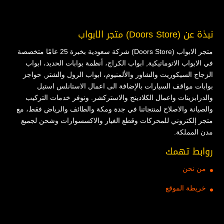
نبذة عن (Doors Store) متجر الابواب
متجر الابواب (Doors Store) شركة سعودية بخبرة 25 عامًا متخصصة
في الابواب الاتوماتيكية, ابواب الكراج، أنظمة بوابات الحديد، ابواب
الزجاج السيكوريت والشاور والألمنيوم، ابواب الرول والشتر, حواجز
بوابات مواقف السيارات بالإضافة الى اعمال الاستانلس استيل
والدرابزينات واعمال الكلادينج والاستركشر. ونوفر خدمات التركيب
والصيانة والاصلاح لمنتجاتنا في جدة ومكة والطائف والرياض فقط، مع
متجر إلكتروني للمحركات وقطع الغيار والاكسسوارات وشحن لجميع
مدن المملكة.
روابط تهمك
من نحن
خريطة الموقع