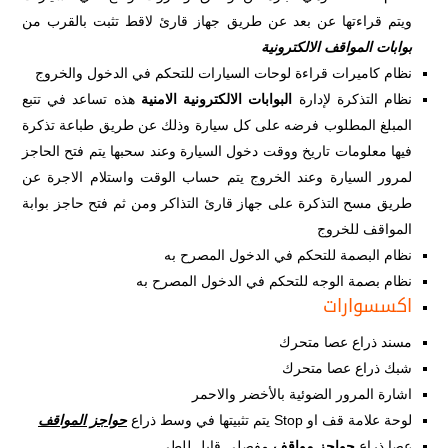
ويتم قراءتها عن بعد عن طريق جهاز قارئ لاقط تثبت بالقرب من
بوابات المواقف الالكترونية
نظام كاميرات قراءة لوحات السيارات للتحكم في الدخول والخروج
نظام التذكرة لإدارة
البوابات الالكترونية الامنية
هذه تساعد في تتبع
المبلغ المطلوب فرضه على كل سيارة وذلك عن طريق طباعة تذكرة
فيها معلومات تاريخ ووقت دخول السيارة وعند سحبها يتم فتح الحاجز
لمرور السيارة وعند الخروج يتم حساب الوقت واستلام الاجرة عن
طريق مسح التذكرة على جهاز قارئ التذاكر ومن ثم فتح حاجز بوابة
المواقف للخروج
نظام البصمة للتحكم في الدخول المصرح به
نظام بصمة الوجه للتحكم في الدخول المصرح به
اكسسوارات
مسند ذراع عصا متحرك
شبك ذراع عصا متحرك
اشارة المرور الضوئية بالأخضر والاحمر
لوحة علامة قف او Stop يتم تثبيتها في وسط ذراع
حواجز المواقف
عصا ذراع
حواجز مواقف
مفصلي قابل للطي