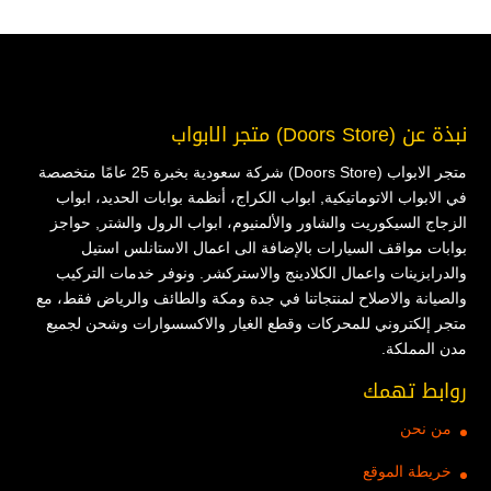
نبذة عن (Doors Store) متجر الابواب
متجر الابواب (Doors Store) شركة سعودية بخبرة 25 عامًا متخصصة
في الابواب الاتوماتيكية, ابواب الكراج، أنظمة بوابات الحديد، ابواب
الزجاج السيكوريت والشاور والألمنيوم، ابواب الرول والشتر, حواجز
بوابات مواقف السيارات بالإضافة الى اعمال الاستانلس استيل
والدرابزينات واعمال الكلادينج والاستركشر. ونوفر خدمات التركيب
والصيانة والاصلاح لمنتجاتنا في جدة ومكة والطائف والرياض فقط، مع
متجر إلكتروني للمحركات وقطع الغيار والاكسسوارات وشحن لجميع
مدن المملكة.
روابط تهمك
من نحن
خريطة الموقع