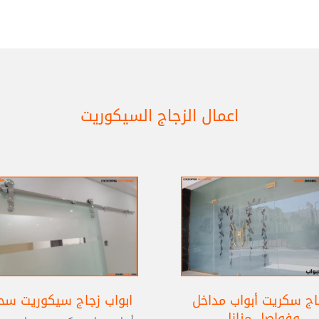
اعمال الزجاج السيكوريت
اج سكريت أبواب مداخل
ابواب زجاج سيكوريت سح
وفواصل منازل