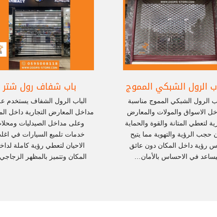
اب الرول الشبكي المموج
باب شفاف رول شتر
ب الرول الشبكي المموج مناسبة
الباب الرول الشفاف يستخدم ع
خل الاسواق والمولات والمعارض
مداخل المعارض التجارية داخل الم
رية لتعطي المتانة والقوة والحماية
وعلى مداخل الصيدليات ومحلا
 حجب الرؤية والتهوية مما يتيح
خدمات تلميع السيارات في اغل
اس رؤية داخل المكان دون عائق
الاحيان لتعطي رؤية كاملة لداخ
ساعد في الاحساس بالأمان…
المكان وتتميز بالمظهر الزجاج