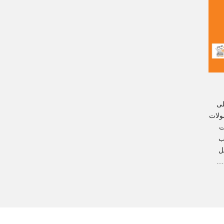
لى
ولات
ت
ب
ل
ي…