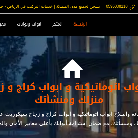
0595008118
نشحن لجميع مدن المملكة | خدمات التركيب في الرياض - جدة - مكة فقط ore.com
الرئيسة
المتجر
ابواب وبوابات
معرض

واب اتوماتيكية و ابواب كراج و 
منزلك ومنشأتك
يب وصيانة واصلاح ابواب اتوماتيكية و ابواب كراج و زجاج سيكو
 ومنشأتك. مع ضمان استدامة أبوابك بأعلى معايير الأمان وال