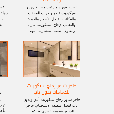
تصنيع وتوريد وتركيب وصيانة
زجاج
تفصي
سيكوريت
فاخر واجهات للمحلات
زجاج
والمكاتب بأفضل الأسعار والجودة
للمن
والضمان. زجاج السيكوريت عازل
ال
ومقاوم. اطلب استشارتك اليوم!
حاجز شاور زجاج سيكوريت
للحمامات بدون باب
اك
بال
حاجز شاور زجاج سيكوريت أنيق وبدون
تركي
باب لفصل منطقة الاستحمام. حاجز
بأعل
للشاور بتصميم عصري وتركيب