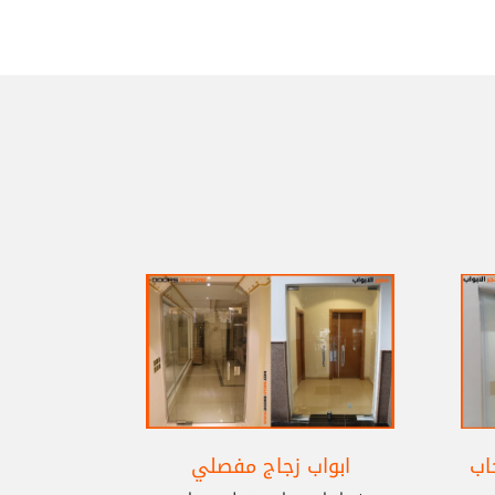
اب
ابواب زجاج مفصلي