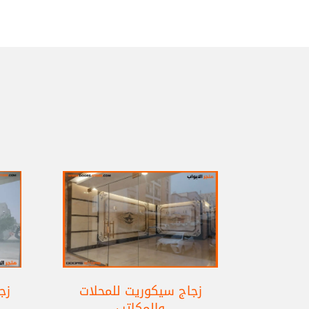
زجاج سيكوريت للمحلات
زج
والمكاتب