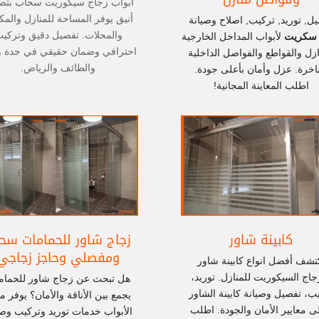
أبواب زجاج سيكوريت سحاب بتص
أنيق يوفر المساحة للمنازل والمك
ل, توريد, تركيب, اصلاح وصيانة
والمحلات. تفصيل دقيق وتركي
 سكريت
لأبواب المداخل الخارجية
احترافي وضمان حقيقي في جدة 
ازل والقواطع والفواصل الداخلية
والطائف والرياض.
فاخرة. عزل وأمان بأعلى جودة.
اطلب المعاينة المجانية!
كابينة شاور
زجاج شاور للحمامات سح
ومفصلي وحاجز زجاجي
تشف أفضل انواع كابينة شاور
زجاج السيكوريت للمنازل. توريد،
هل تبحث عن زجاج شاور للحمام
ب، تفصيل وصيانة كابينة الشاور
يجمع بين الأناقة والأمان؟ يوفر م
ى معايير الأمان والجودة. اطلب
الأبواب خدمات توريد وتركيب وصي