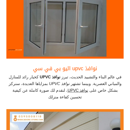
نوافذ upvc اليو بي في سي
في عالم البناء والتشييد الحديث، تبرز
نوافذ
UPVC
كخيار رائد للمنازل
والمباني العصرية. وبينما تشتهر
نوافذ
UPVC
بمزاياها العديدة، سنركز
بشكل خاص على
نوافذ
UPVC
، لنقدم لك صورة كاملة عن كيفية
تحسين كفاءة منزلك