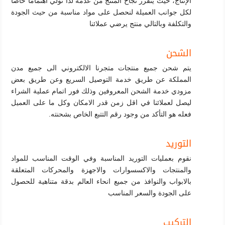
الإنتاج، حيث يتقرر نجاح المنتج من عدمه لذا نولي اهتماما خاصا
لكل جوانب العميلة لنحصل على مواد مناسبة من حيث الجودة
والتكلفة وبالتالي منتج يرضي عملائنا
الشحن
يتم شحن جميع منتجات متجرنا الالكتروني الى جميع مدن
المملكة عن طريق خدمة التوصيل السريع وعن طريق بعض
مزودي خدمة الشحن المعروفين وذلك فور اتمام عملية الشراء
ليصل لعملائنا في اقل زمن قدر الامكان وكل ما على العميل
فعله هو التأكد من وجود رقم التتبع الخاص بشحنته.
التوريد
نقوم بعمليات التوريد المناسبة وفي الوقت المناسب للمواد
والمنتجات والاكسسوارات والاجهزة والمحركات المتعلقة
بالابواب والنوافذ من جميع انحاء العالم بدقة متناهية للحصول
على الجودة والسعر المناسب
التركيب