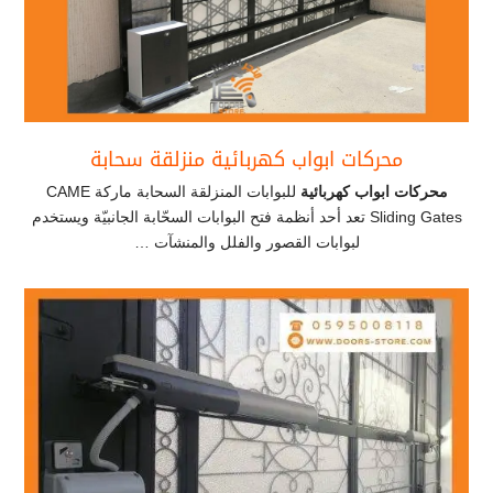
محركات ابواب كهربائية منزلقة سحابة
محركات ابواب كهربائية
للبوابات المنزلقة السحابة ماركة CAME
Sliding Gates تعد أحد أنظمة فتح البوابات السحّابة الجانبيّة ويستخدم
لبوابات القصور والفلل والمنشآت …