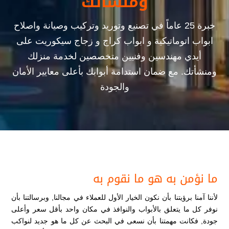
ومنشأتك
خبرة 25 عاماً في تصنيع وتوريد وتركيب وصيانة واصلاح
ابواب اتوماتيكية و ابواب كراج و زجاج سيكوريت على
أيدي مهندسين وفنيين متخصصين لخدمة منزلك
ومنشأتك. مع ضمان استدامة أبوابك بأعلى معايير الأمان
والجودة
ما نؤمن به هو ما نقوم به
لأننا آمنا برؤيتنا بأن نكون الخيار الأول للعملاء في مجالنا, وبرسالتنا بأن
نوفر كل ما يتعلق بالأبواب والنوافذ في مكان واحد بأقل سعر وأعلى
جودة, فكانت مهمتنا بأن نسعى في البحث عن كل ما هو جديد لنواكب