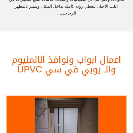
اغلب الاحيان لتعطي رؤية كاملة لداخل المكان وتتميز بالمظهر
الزجاجي…
اعمال ابواب ونوافذ الالمنيوم
والـ يوبي في سي UPVC