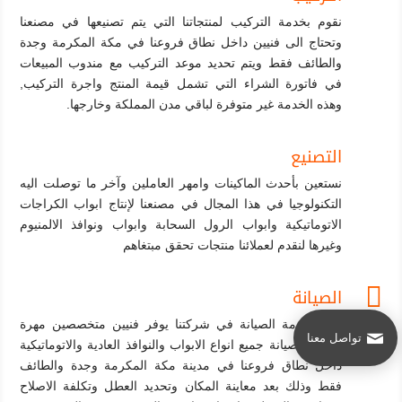
نقوم بخدمة التركيب لمنتجاتنا التي يتم تصنيعها في مصنعنا
وتحتاج الى فنيين داخل نطاق فروعنا في مكة المكرمة وجدة
والطائف فقط ويتم تحديد موعد التركيب مع مندوب المبيعات
في فاتورة الشراء التي تشمل قيمة المنتج واجرة التركيب,
وهذه الخدمة غير متوفرة لباقي مدن المملكة وخارجها.
التصنيع
نستعين بأحدث الماكينات وامهر العاملين وآخر ما توصلت اليه
التكنولوجيا في هذا المجال في مصنعنا لإنتاج ابواب الكراجات
الاتوماتيكية وابواب الرول السحابة وابواب ونوافذ الالمنيوم
وغيرها لنقدم لعملائنا منتجات تحقق مبتغاهم

الصيانة
قسم خدمة الصيانة في شركتنا يوفر فنيين متخصصين مهرة
تواصل معنا
لإصلاح وصيانة جميع انواع الابواب والنوافذ العادية والاتوماتيكية
داخل نطاق فروعنا في مدينة مكة المكرمة وجدة والطائف
فقط وذلك بعد معاينة المكان وتحديد العطل وتكلفة الاصلاح