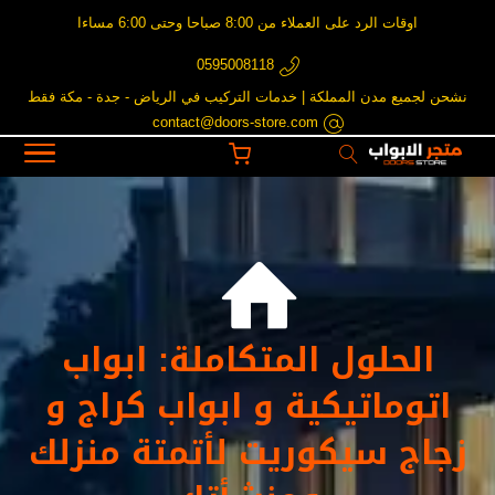
اوقات الرد على العملاء من 8:00 صباحا وحتى 6:00 مساءا
0595008118
نشحن لجميع مدن المملكة | خدمات التركيب في الرياض - جدة - مكة فقط
contact@doors-store.com

الحلول المتكاملة: ابواب
اتوماتيكية و ابواب كراج و
زجاج سيكوريت لأتمتة منزلك