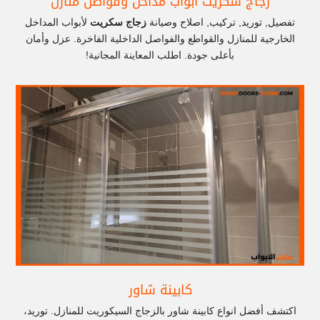
زجاج سكريت أبواب مداخل وفواصل منازل
تفصيل, توريد, تركيب, اصلاح وصيانة
زجاج سكريت
لأبواب المداخل
الخارجية للمنازل والقواطع والفواصل الداخلية الفاخرة. عزل وأمان
بأعلى جودة. اطلب المعاينة المجانية!
كابينة شاور
اكتشف أفضل انواع كابينة شاور بالزجاج السيكوريت للمنازل. توريد،