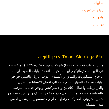
شبابيك
زجاج سيكوريت
واجهات
درابزين
نبذة عن (Doors Store) متجر الابواب
متجر الابواب (Doors Store) شركة سعودية بخبرة 25 عامًا متخصصة
في الابواب الاتوماتيكية, ابواب الكراج، أنظمة بوابات الحديد، ابواب
الزجاج السيكوريت والشاور والألمنيوم، ابواب الرول والشتر, حواجز
بوابات مواقف السيارات بالإضافة الى اعمال الاستانلس استيل
والدرابزينات واعمال الكلادينج والاستركشر. ونوفر خدمات التركيب
والصيانة والاصلاح لمنتجاتنا في جدة ومكة والطائف والرياض فقط، مع
متجر إلكتروني للمحركات وقطع الغيار والاكسسوارات وشحن لجميع
مدن المملكة.