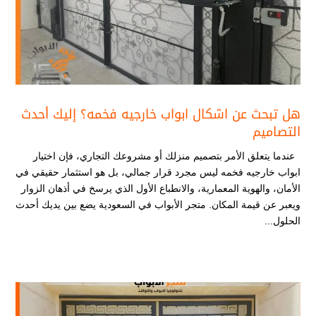
هل تبحث عن اشكال ابواب خارجيه فخمه​؟ إليك أحدث
التصاميم
عندما يتعلق الأمر بتصميم منزلك أو مشروعك التجاري، فإن اختيار
ابواب خارجيه فخمه​ ليس مجرد قرار جمالي، بل هو استثمار حقيقي في
الأمان، والهوية المعمارية، والانطباع الأول الذي يرسخ في أذهان الزوار
ويعبر عن قيمة المكان. متجر الأبواب في السعودية يضع بين يديك أحدث
الحلول...