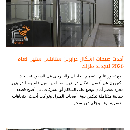
أحدث صيحات اشكال درابزين ستانلس ستيل​ لعام
2026 لتجديد منزلك
مع تطور عالم التصميم الداخلي والخارجي في السعودية، يبحث
الكثيرون عن أفضل اشكال درابزين ستانلس ستيل​ فلم يعد الدرابزين
مجرد عنصر أمان يوضع على السلالم أو الشرفات، بل أصبح قطعة
جمالية متكاملة تعكس ذوق أصحاب المنزل وتواكب أحدث الاتجاهات
العصرية. وهنا يتجلى دور متجر...