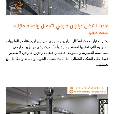
احدث اشكال درابزين خارجي لتجميل واجهة منزلك
بسعر مميز
يعتبر اختيار أحدث اشكال درابزين خارجي​ من بين أبرز عناصر الواجهات
المنزلية التي تمنحها لمسة جمالية وأمانًا حيث يأتي درابزين خارجي
بتصاميمه العصرية والمتنوعة؛ فاختيار افضل درابزين خارجي لا يقتصر
فقط على الشكل الجمالي، بل يمتد ليشمل الجودة والمتانة والتكامل مع
تصميم...