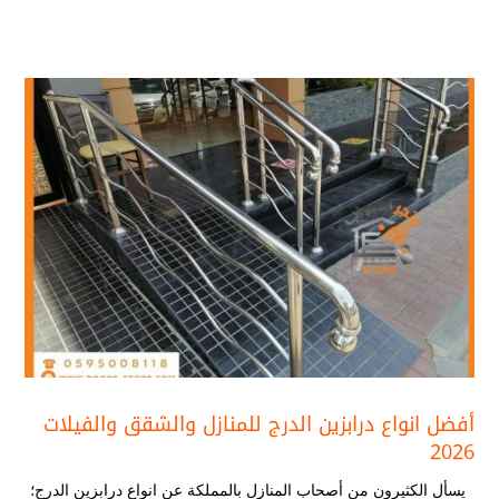
أفضل انواع درابزين الدرج​ للمنازل والشقق والفيلات
2026
يسأل الكثيرون من أصحاب المنازل بالمملكة عن انواع درابزين الدرج​؛