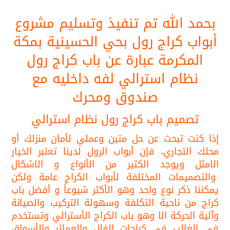
بحمد الله تم تنفيذ وتسليم مشروع
أبواب كراج رول بحي الحسينية بمكة
المكرمة عبارة عن باب كراج رول
نظام استرالي لفه داخليه مع
صندوق ومحرك
تصميم باب كراج رول نظام استرالي
إذا كنت تبحث عن حل متين وعملي لأمان منزلك أو
محلك التجاري، فإن أبواب الرول لدينا تعتبر الخيار
الامثل
​ و
يوجد الكثير من الأنواع و الاشكال
والتصميمات المختلفة لأبواب الكراج عامة ولكن
يمكننا ذكر نوع واحد وهو الأكثر شيوعاً و أفضل باب
كراج من ناحية التكلفة وسهولة التركيب والصيانة
وآلية الحركة الا وهو باب الكراج الأسترالي وتستخدم
في الغالب في كراجات الفلل والعمائر والأسواق