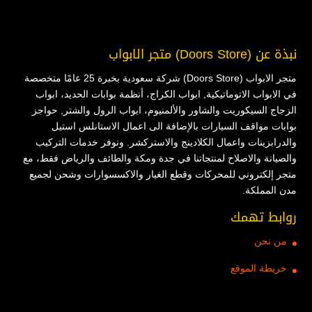
نبذة عن (Doors Store) متجر الابواب
متجر الابواب (Doors Store) شركة سعودية بخبرة 25 عامًا متخصصة
في الابواب الاتوماتيكية, ابواب الكراج، أنظمة بوابات الحديد، ابواب
الزجاج السيكوريت والشاور والألمنيوم، ابواب الرول والشتر, حواجز
بوابات مواقف السيارات بالإضافة الى اعمال الاستانلس استيل
والدرابزينات واعمال الكلادينج والاستركشر. ونوفر خدمات التركيب
والصيانة والاصلاح لمنتجاتنا في جدة ومكة والطائف والرياض فقط، مع
متجر إلكتروني للمحركات وقطع الغيار والاكسسوارات وشحن لجميع
مدن المملكة.
روابط تهمك
من نحن
خريطة الموقع