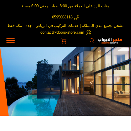
اوقات الرد على العملاء من 8:00 صباحا وحتى 6:00 مساءا
0595008118
نشحن لجميع مدن المملكة | خدمات التركيب في الرياض - جدة - مكة فقط
contact@doors-store.com