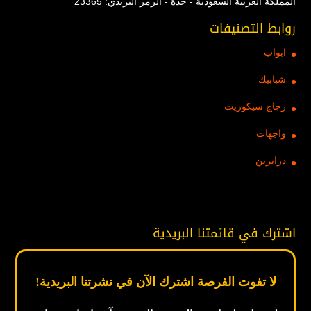
المملكة العربية السعودية - جدة - الرمز البريدي: 23365
روابط التصنيفات
ابواب
شبابيك
زجاج سيكوريت
واجهات
درابزين
اشترك في قائمتنا البريدية
لا تفوت الفرصة اشترك الآن في نشرتنا البريدية!