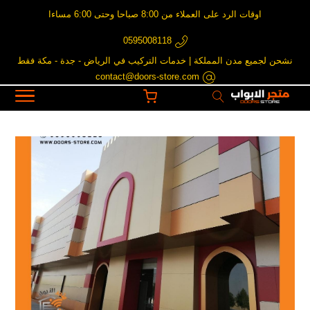
اوقات الرد على العملاء من 8:00 صباحا وحتى 6:00 مساءا
0595008118
نشحن لجميع مدن المملكة | خدمات التركيب في الرياض - جدة - مكة فقط
contact@doors-store.com