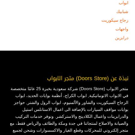
ابواب
شبابيك
زجاج سيكوريت
واجهات
درابزين
نبذة عن (Doors Store) متجر الابواب
متجر الابواب (Doors Store) شركة سعودية بخبرة 25 عامًا متخصصة
في الابواب الاتوماتيكية, ابواب الكراج، أنظمة بوابات الحديد، ابواب
الزجاج السيكوريت والشاور والألمنيوم، ابواب الرول والشتر, حواجز
بوابات مواقف السيارات بالإضافة الى اعمال الاستانلس استيل
والدرابزينات واعمال الكلادينج والاستركشر. ونوفر خدمات التركيب
والصيانة والاصلاح لمنتجاتنا في جدة ومكة والطائف والرياض فقط، مع
متجر إلكتروني للمحركات وقطع الغيار والاكسسوارات وشحن لجميع