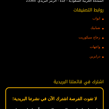
المملكة العربية السعودية - جدة - الرمز البريدي: 23365
روابط التصنيفات
ابواب
شبابيك
زجاج سيكوريت
واجهات
درابزين
اشترك في قائمتنا البريدية
لا تفوت الفرصة اشترك الآن في نشرتنا البريدية!