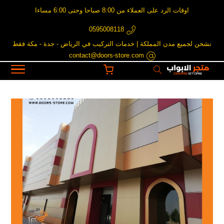
اوقات الرد على العملاء من 8:00 صباحا وحتى 6:00 مساءا
0595008118
نشحن لجميع مدن المملكة | خدمات التركيب في الرياض - جدة - مكة فقط
contact@doors-store.com