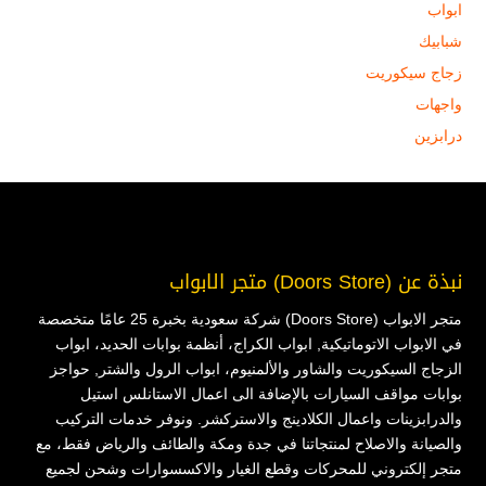
ابواب
شبابيك
زجاج سيكوريت
واجهات
درابزين
نبذة عن (Doors Store) متجر الابواب
متجر الابواب (Doors Store) شركة سعودية بخبرة 25 عامًا متخصصة
في الابواب الاتوماتيكية, ابواب الكراج، أنظمة بوابات الحديد، ابواب
الزجاج السيكوريت والشاور والألمنيوم، ابواب الرول والشتر, حواجز
بوابات مواقف السيارات بالإضافة الى اعمال الاستانلس استيل
والدرابزينات واعمال الكلادينج والاستركشر. ونوفر خدمات التركيب
والصيانة والاصلاح لمنتجاتنا في جدة ومكة والطائف والرياض فقط، مع
متجر إلكتروني للمحركات وقطع الغيار والاكسسوارات وشحن لجميع