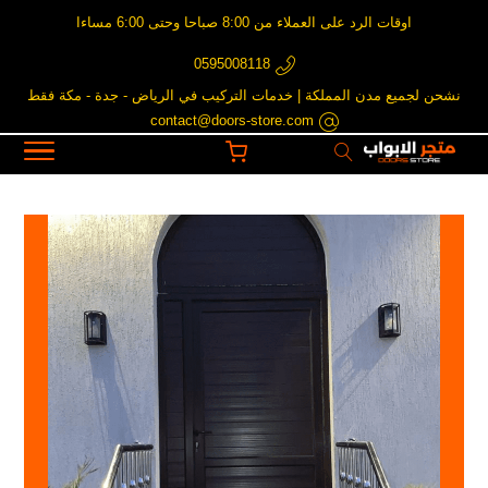
اوقات الرد على العملاء من 8:00 صباحا وحتى 6:00 مساءا
0595008118
نشحن لجميع مدن المملكة | خدمات التركيب في الرياض - جدة - مكة فقط
contact@doors-store.com