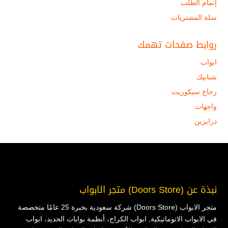
إتمام الطلب
سلة المشتريات
روابط صفحات تهمك
ابواب
شبابيك
زجاج سيكوريت
واجهات
درابزين
نبذة عن (Doors Store) متجر الابواب
متجر الابواب (Doors Store) شركة سعودية بخبرة 25 عامًا متخصصة
في الابواب الاتوماتيكية, ابواب الكراج، أنظمة بوابات الحديد، ابواب