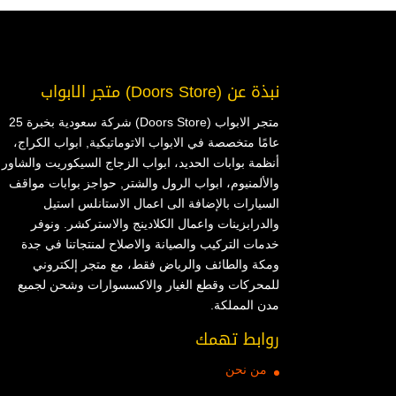
نبذة عن (Doors Store) متجر الابواب
متجر الابواب (Doors Store) شركة سعودية بخبرة 25
عامًا متخصصة في الابواب الاتوماتيكية, ابواب الكراج،
أنظمة بوابات الحديد، ابواب الزجاج السيكوريت والشاور
والألمنيوم، ابواب الرول والشتر, حواجز بوابات مواقف
السيارات بالإضافة الى اعمال الاستانلس استيل
والدرابزينات واعمال الكلادينج والاستركشر. ونوفر
خدمات التركيب والصيانة والاصلاح لمنتجاتنا في جدة
ومكة والطائف والرياض فقط، مع متجر إلكتروني
للمحركات وقطع الغيار والاكسسوارات وشحن لجميع
مدن المملكة.
روابط تهمك
من نحن