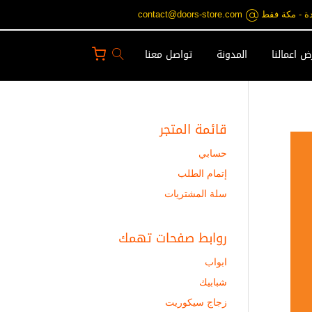
contact@doors-st
 اعمالنا
المدونة
تواصل معنا
قائمة المتجر
حسابي
إتمام الطلب
سلة المشتريات
روابط صفحات تهمك
ابواب
شبابيك
زجاج سيكوريت