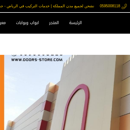
0595008118
نشحن لجميع مدن المملكة | خدمات التركيب في الرياض - جدة - مكة فقط ore.com
الرئيسة
المتجر
ابواب وبوابات
معرض