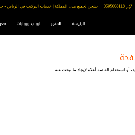
0595008118
نشحن لجميع مدن المملكة | خدمات التركيب في الرياض - جدة - مكة فقط ore.com
الرئيسة
المتجر
ابواب وبوابات
معرض
فحة
 أو استخدام القائمة أعلاه لإيجاد ما تبحث عنه.