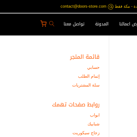
contact@doors-st
 اعمالنا
المدونة
تواصل معنا
قائمة المتجر
حسابي
إتمام الطلب
سلة المشتريات
روابط صفحات تهمك
ابواب
شبابيك
زجاج سيكوريت