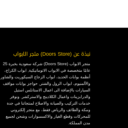
نبذة عن (Doors Store) متجر الابواب
متجر الابواب (Doors Store) شركة سعودية بخبرة 25
عامًا متخصصة في الابواب الاتوماتيكية, ابواب الكراج،
أنظمة بوابات الحديد، ابواب الزجاج السيكوريت والشاور
والألمنيوم، ابواب الرول والشتر, حواجز بوابات مواقف
السيارات بالإضافة الى اعمال الاستانلس استيل
والدرابزينات واعمال الكلادينج والاستركشر. ونوفر
خدمات التركيب والصيانة والاصلاح لمنتجاتنا في جدة
ومكة والطائف والرياض فقط، مع متجر إلكتروني
للمحركات وقطع الغيار والاكسسوارات وشحن لجميع
مدن المملكة.