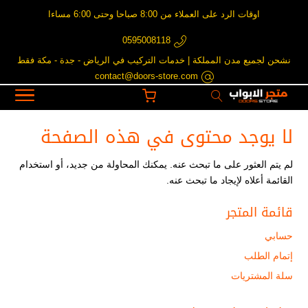
اوقات الرد على العملاء من 8:00 صباحا وحتى 6:00 مساءا
0595008118
نشحن لجميع مدن المملكة | خدمات التركيب في الرياض - جدة - مكة فقط
contact@doors-store.com
لا يوجد محتوى في هذه الصفحة
لم يتم العثور على ما تبحث عنه. يمكنك المحاولة من جديد، أو استخدام
القائمة أعلاه لإيجاد ما تبحث عنه.
قائمة المتجر
حسابي
إتمام الطلب
سلة المشتريات