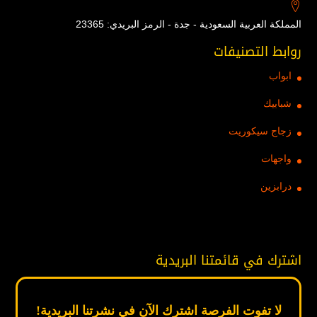
المملكة العربية السعودية - جدة - الرمز البريدي: 23365
روابط التصنيفات
ابواب
شبابيك
زجاج سيكوريت
واجهات
درابزين
اشترك في قائمتنا البريدية
لا تفوت الفرصة اشترك الآن في نشرتنا البريدية!