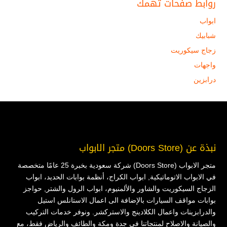
روابط صفحات تهمك
ابواب
شبابيك
زجاج سيكوريت
واجهات
درابزين
نبذة عن (Doors Store) متجر الابواب
متجر الابواب (Doors Store) شركة سعودية بخبرة 25 عامًا متخصصة
في الابواب الاتوماتيكية, ابواب الكراج، أنظمة بوابات الحديد، ابواب
الزجاج السيكوريت والشاور والألمنيوم، ابواب الرول والشتر, حواجز
بوابات مواقف السيارات بالإضافة الى اعمال الاستانلس استيل
والدرابزينات واعمال الكلادينج والاستركشر. ونوفر خدمات التركيب
والصيانة والاصلاح لمنتجاتنا في جدة ومكة والطائف والرياض فقط، مع