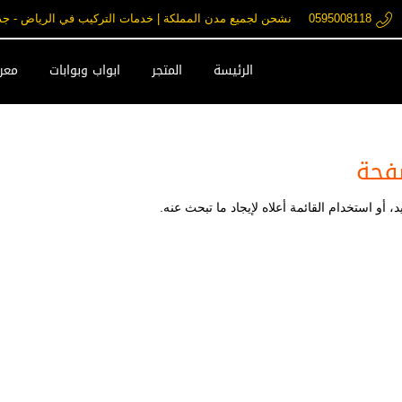
0595008118
نشحن لجميع مدن المملكة | خدمات التركيب في الرياض - جدة - مكة فقط ore.com
الرئيسة
المتجر
ابواب وبوابات
معرض
فحة
 أو استخدام القائمة أعلاه لإيجاد ما تبحث عنه.