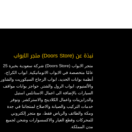
نبذة عن (Doors Store) متجر الابواب
متجر الابواب (Doors Store) شركة سعودية بخبرة 25
عامًا متخصصة في الابواب الاتوماتيكية, ابواب الكراج،
أنظمة بوابات الحديد، ابواب الزجاج السيكوريت والشاور
والألمنيوم، ابواب الرول والشتر, حواجز بوابات مواقف
السيارات بالإضافة الى اعمال الاستانلس استيل
والدرابزينات واعمال الكلادينج والاستركشر. ونوفر
خدمات التركيب والصيانة والاصلاح لمنتجاتنا في جدة
ومكة والطائف والرياض فقط، مع متجر إلكتروني
للمحركات وقطع الغيار والاكسسوارات وشحن لجميع
مدن المملكة.