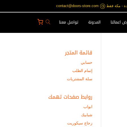
contact@doors-st
 اعمالنا
المدونة
تواصل معنا
قائمة المتجر
حسابي
إتمام الطلب
سلة المشتريات
روابط صفحات تهمك
ابواب
شبابيك
زجاج سيكوريت