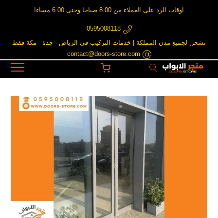
اوقات الرد على العملاء من 8:00 صباحا وحتى 6:00 مساءا
0595008118
نشحن لجميع مدن المملكة | خدمات التركيب في الرياض - جدة - مكة فقط
contact@doors-store.com