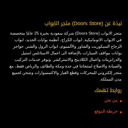
نبذة عن (Doors Store) متجر الابواب
متجر الابواب (Doors Store) شركة سعودية بخبرة 25 عامًا متخصصة
في الابواب الاتوماتيكية, ابواب الكراج، أنظمة بوابات الحديد، ابواب
الزجاج السيكوريت والشاور والألمنيوم، ابواب الرول والشتر, حواجز
بوابات مواقف السيارات بالإضافة الى اعمال الاستانلس استيل
والدرابزينات واعمال الكلادينج والاستركشر. ونوفر خدمات التركيب
والصيانة والاصلاح لمنتجاتنا في جدة ومكة والطائف والرياض فقط، مع
متجر إلكتروني للمحركات وقطع الغيار والاكسسوارات وشحن لجميع
مدن المملكة.
روابط تهمك
من نحن
خريطة الموقع