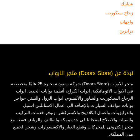
شبابيك
زجاج سيكوريت
واجهات
درابزين
نبذة عن (Doors Store) متجر الابواب
متجر الابواب (Doors Store) شركة سعودية بخبرة 25 عامًا متخصصة
في الابواب الاتوماتيكية, ابواب الكراج، أنظمة بوابات الحديد، ابواب
الزجاج السيكوريت والشاور والألمنيوم، ابواب الرول والشتر, حواجز
بوابات مواقف السيارات بالإضافة الى اعمال الاستانلس استيل
والدرابزينات واعمال الكلادينج والاستركشر. ونوفر خدمات التركيب
والصيانة والاصلاح لمنتجاتنا في جدة ومكة والطائف والرياض فقط، مع
متجر إلكتروني للمحركات وقطع الغيار والاكسسوارات وشحن لجميع
مدن المملكة.