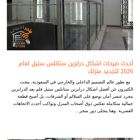
أحدث صيحات اشكال درابزين ستانلس ستيل​ لعام
2026 لتجديد منزلك
مع تطور عالم التصميم الداخلي والخارجي في السعودية، يبحث
الكثيرون عن أفضل اشكال درابزين ستانلس ستيل​ فلم يعد الدرابزين
مجرد عنصر أمان يوضع على السلالم أو الشرفات، بل أصبح قطعة
جمالية متكاملة تعكس ذوق أصحاب المنزل وتواكب أحدث الاتجاهات
العصرية. وهنا يتجلى دور متجر...