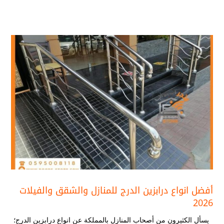
أفضل انواع درابزين الدرج​ للمنازل والشقق والفيلات
2026
يسأل الكثيرون من أصحاب المنازل بالمملكة عن انواع درابزين الدرج​؛