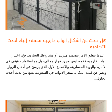
هل تبحث عن اشكال ابواب خارجيه فخمه​؟ إليك أحدث
التصاميم
عندما يتعلق الأمر بتصميم منزلك أو مشروعك التجاري، فإن اختيار
ابواب خارجيه فخمه​ ليس مجرد قرار جمالي، بل هو استثمار حقيقي في
الأمان، والهوية المعمارية، والانطباع الأول الذي يرسخ في أذهان الزوار
ويعبر عن قيمة المكان. متجر الأبواب في السعودية يضع بين يديك أحدث
الحلول...