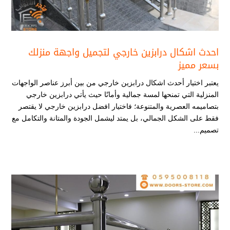
احدث اشكال درابزين خارجي لتجميل واجهة منزلك
بسعر مميز
يعتبر اختيار أحدث اشكال درابزين خارجي​ من بين أبرز عناصر الواجهات
المنزلية التي تمنحها لمسة جمالية وأمانًا حيث يأتي درابزين خارجي
بتصاميمه العصرية والمتنوعة؛ فاختيار افضل درابزين خارجي لا يقتصر
فقط على الشكل الجمالي، بل يمتد ليشمل الجودة والمتانة والتكامل مع
تصميم...