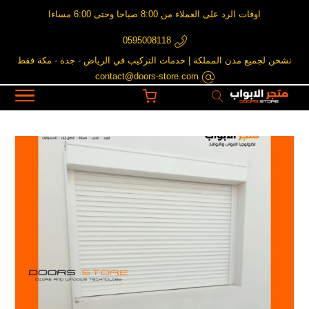
اوقات الرد على العملاء من 8:00 صباحا وحتى 6:00 مساءا
0595008118
نشحن لجميع مدن المملكة | خدمات التركيب في الرياض - جدة - مكة فقط
contact@doors-store.com