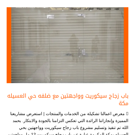
باب زجاج سيكوريت وواجهتين مع ضلفه حي العسيله
مكة
 معرض اعمالنا تشكيلة من الخدمات والمنتجات | استعرض مشاريعنا
المميزة وإنجازاتنا الرائدة التي تعكس التزامنا بالجودة والابتكار. بحمد
الله تم تنفيذ وتسليم مشروع باب زجاج سيكوريت وواجهتين بحي
العسيله بمكة المكرمة عبارة عن باب زجاج سيكوريت 12 مل وواجهتين