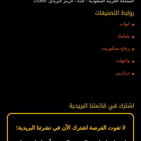
المملكة العربية السعودية - جدة - الرمز البريدي: 23365
روابط التصنيفات
ابواب
شبابيك
زجاج سيكوريت
واجهات
درابزين
اشترك في قائمتنا البريدية
لا تفوت الفرصة اشترك الآن في نشرتنا البريدية!