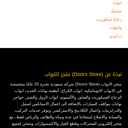
ابواب
شبابيك
زجاج سيكوريت
واجهات
درابزين
نبذة عن (Doors Store) متجر الابواب
متجر الابواب (Doors Store) شركة سعودية بخبرة 25 عامًا متخصصة
في الابواب الاتوماتيكية, ابواب الكراج، أنظمة بوابات الحديد، ابواب
الزجاج السيكوريت والشاور والألمنيوم، ابواب الرول والشتر, حواجز
بوابات مواقف السيارات بالإضافة الى اعمال الاستانلس استيل
والدرابزينات واعمال الكلادينج والاستركشر. ونوفر خدمات التركيب
والصيانة والاصلاح لمنتجاتنا في جدة ومكة والطائف والرياض فقط، مع
متجر إلكتروني للمحركات وقطع الغيار والاكسسوارات وشحن لجميع