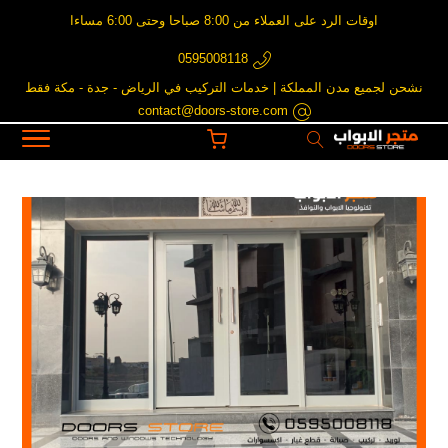
اوقات الرد على العملاء من 8:00 صباحا وحتى 6:00 مساءا
0595008118
نشحن لجميع مدن المملكة | خدمات التركيب في الرياض - جدة - مكة فقط
contact@doors-store.com