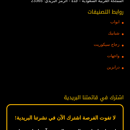
المملكة العربية السعودية - جدة - الرمز البريدي: 23365
روابط التصنيفات
ابواب
شبابيك
زجاج سيكوريت
واجهات
درابزين
اشترك في قائمتنا البريدية
لا تفوت الفرصة اشترك الآن في نشرتنا البريدية!