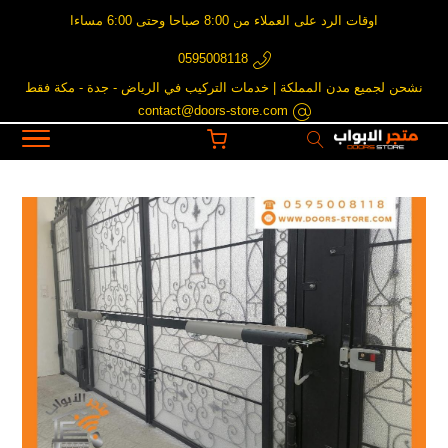
اوقات الرد على العملاء من 8:00 صباحا وحتى 6:00 مساءا
0595008118
نشحن لجميع مدن المملكة | خدمات التركيب في الرياض - جدة - مكة فقط
contact@doors-store.com