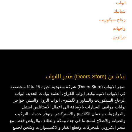
ابواب
شبابيك
زجاج سيكوريت
واجهات
درابزين
نبذة عن (Doors Store) متجر الابواب
متجر الابواب (Doors Store) شركة سعودية بخبرة 25 عامًا متخصصة
في الابواب الاتوماتيكية, ابواب الكراج، أنظمة بوابات الحديد، ابواب
الزجاج السيكوريت والشاور والألمنيوم، ابواب الرول والشتر, حواجز
بوابات مواقف السيارات بالإضافة الى اعمال الاستانلس استيل
والدرابزينات واعمال الكلادينج والاستركشر. ونوفر خدمات التركيب
والصيانة والاصلاح لمنتجاتنا في جدة ومكة والطائف والرياض فقط، مع
متجر إلكتروني للمحركات وقطع الغيار والاكسسوارات وشحن لجميع