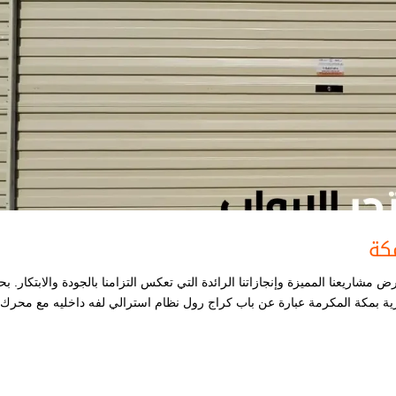
مكة
مشاريعنا المميزة وإنجازاتنا الرائدة التي تعكس التزامنا بالجودة والابتكار. بح
رية بمكة المكرمة عبارة عن باب كراج رول نظام استرالي لفه داخليه مع محرك