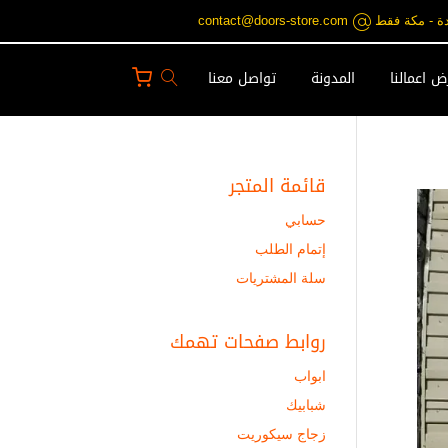
contact@doors-st
 اعمالنا
المدونة
تواصل معنا
قائمة المتجر
حسابي
إتمام الطلب
سلة المشتريات
روابط صفحات تهمك
ابواب
شبابيك
زجاج سيكوريت