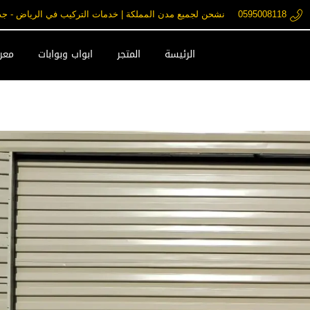
0595008118
نشحن لجميع مدن المملكة | خدمات التركيب في الرياض - جدة - مكة فقط ore.com
الرئيسة
المتجر
ابواب وبوابات
معرض