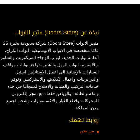
نبذة عن (Doors Store) متجر الابواب
متجر الابواب (Doors Store) شركة سعودية بخبرة 25
عامًا متخصصة في الابواب الاتوماتيكية, ابواب الكراج،
أنظمة بوابات الحديد، ابواب الزجاج السيكوريت والشاور
والألمنيوم، ابواب الرول والشتر, حواجز بوابات مواقف
السيارات بالإضافة الى اعمال الاستانلس استيل
والدرابزينات واعمال الكلادينج والاستركشر. ونوفر
خدمات التركيب والصيانة والاصلاح لمنتجاتنا في جدة
ومكة والطائف والرياض فقط، مع متجر إلكتروني
للمحركات وقطع الغيار والاكسسوارات وشحن لجميع
مدن المملكة.
روابط تهمك
من نحن