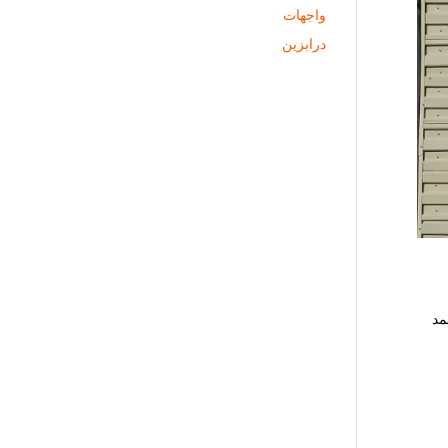
واجهات
درابزين
مد