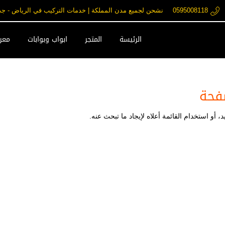
0595008118
نشحن لجميع مدن المملكة | خدمات التركيب في الرياض - جدة - مكة فقط ore.com
الرئيسة
المتجر
ابواب وبوابات
معرض
فحة
 أو استخدام القائمة أعلاه لإيجاد ما تبحث عنه.