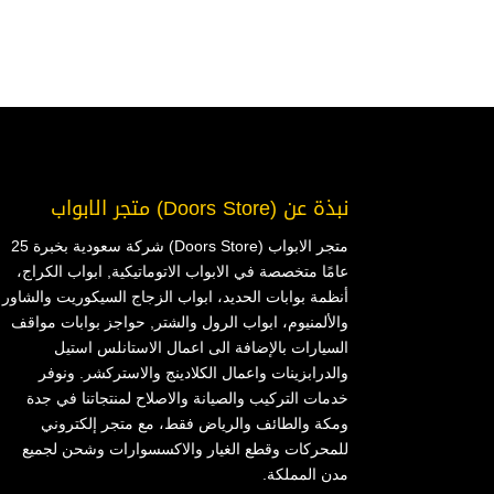
نبذة عن (Doors Store) متجر الابواب
متجر الابواب (Doors Store) شركة سعودية بخبرة 25
عامًا متخصصة في الابواب الاتوماتيكية, ابواب الكراج،
أنظمة بوابات الحديد، ابواب الزجاج السيكوريت والشاور
والألمنيوم، ابواب الرول والشتر, حواجز بوابات مواقف
السيارات بالإضافة الى اعمال الاستانلس استيل
والدرابزينات واعمال الكلادينج والاستركشر. ونوفر
خدمات التركيب والصيانة والاصلاح لمنتجاتنا في جدة
ومكة والطائف والرياض فقط، مع متجر إلكتروني
للمحركات وقطع الغيار والاكسسوارات وشحن لجميع
مدن المملكة.