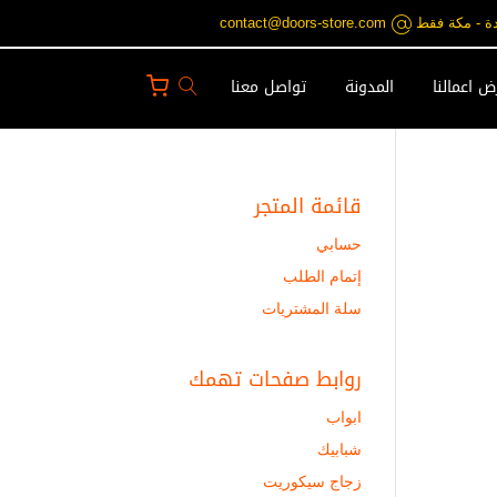
contact@doors-st
 اعمالنا
المدونة
تواصل معنا
قائمة المتجر
حسابي
إتمام الطلب
سلة المشتريات
روابط صفحات تهمك
ابواب
شبابيك
زجاج سيكوريت