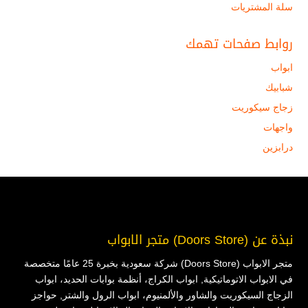
سلة المشتريات
روابط صفحات تهمك
ابواب
شبابيك
زجاج سيكوريت
واجهات
درابزين
نبذة عن (Doors Store) متجر الابواب
متجر الابواب (Doors Store) شركة سعودية بخبرة 25 عامًا متخصصة
في الابواب الاتوماتيكية, ابواب الكراج، أنظمة بوابات الحديد، ابواب
الزجاج السيكوريت والشاور والألمنيوم، ابواب الرول والشتر, حواجز