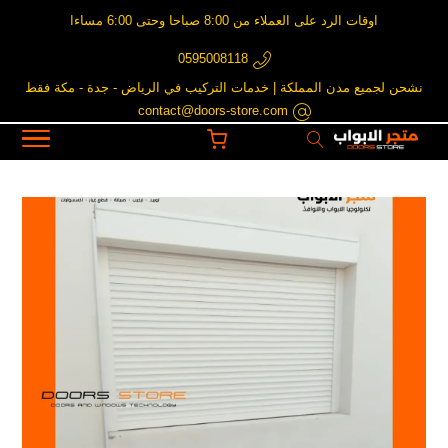
اوقات الرد على العملاء من 8:00 صباحا وحتى 6:00 مساءا
0595008118
نشحن لجميع مدن المملكة | خدمات التركيب في الرياض - جدة - مكة فقط
contact@doors-store.com