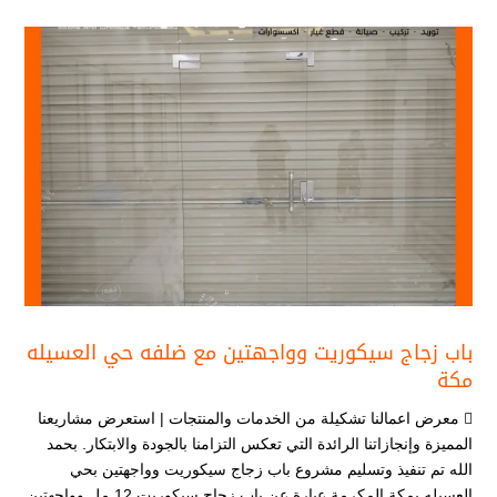
باب زجاج سيكوريت وواجهتين مع ضلفه حي العسيله
مكة
 معرض اعمالنا تشكيلة من الخدمات والمنتجات | استعرض مشاريعنا
المميزة وإنجازاتنا الرائدة التي تعكس التزامنا بالجودة والابتكار. بحمد
الله تم تنفيذ وتسليم مشروع باب زجاج سيكوريت وواجهتين بحي
العسيله بمكة المكرمة عبارة عن باب زجاج سيكوريت 12 مل وواجهتين