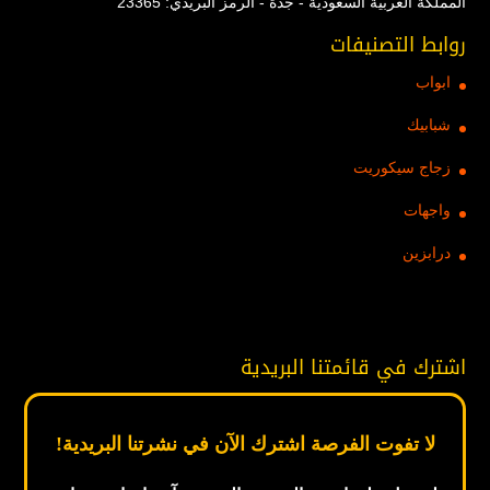
المملكة العربية السعودية - جدة - الرمز البريدي: 23365
روابط التصنيفات
ابواب
شبابيك
زجاج سيكوريت
واجهات
درابزين
اشترك في قائمتنا البريدية
لا تفوت الفرصة اشترك الآن في نشرتنا البريدية!