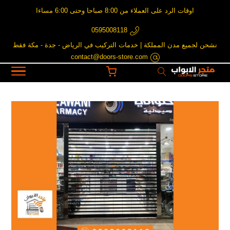
اوقات الرد على العملاء من 8:00 صباحا وحتى 6:00 مساءا
0595008118
نشحن لجميع مدن المملكة | خدمات التركيب في الرياض - جدة - مكة فقط
contact@doors-store.com