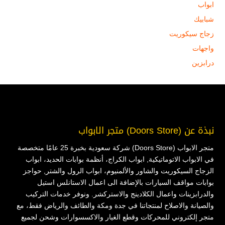
ابواب
شبابيك
زجاج سيكوريت
واجهات
درابزين
نبذة عن (Doors Store) متجر الابواب
متجر الابواب (Doors Store) شركة سعودية بخبرة 25 عامًا متخصصة
في الابواب الاتوماتيكية, ابواب الكراج، أنظمة بوابات الحديد، ابواب
الزجاج السيكوريت والشاور والألمنيوم، ابواب الرول والشتر, حواجز
بوابات مواقف السيارات بالإضافة الى اعمال الاستانلس استيل
والدرابزينات واعمال الكلادينج والاستركشر. ونوفر خدمات التركيب
والصيانة والاصلاح لمنتجاتنا في جدة ومكة والطائف والرياض فقط، مع
متجر إلكتروني للمحركات وقطع الغيار والاكسسوارات وشحن لجميع