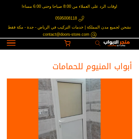
اوقات الرد على العملاء من 8:00 صباحا وحتى 6:00 مساءا
0595008118
نشحن لجميع مدن المملكة | خدمات التركيب في الرياض - جدة - مكة فقط
contact@doors-store.com
أبواب المنيوم للحمامات