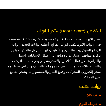
نبذة عن (Doors Store) متجر الابواب
متجر الابواب (Doors Store) شركة سعودية بخبرة 25 عامًا متخصصة
في الابواب الاتوماتيكية, ابواب الكراج، أنظمة بوابات الحديد، ابواب
الزجاج السيكوريت والشاور والألمنيوم، ابواب الرول والشتر, حواجز
بوابات مواقف السيارات بالإضافة الى اعمال الاستانلس استيل
والدرابزينات واعمال الكلادينج والاستركشر. ونوفر خدمات التركيب
والصيانة والاصلاح لمنتجاتنا في جدة ومكة والطائف والرياض فقط، مع
متجر إلكتروني للمحركات وقطع الغيار والاكسسوارات وشحن لجميع
مدن المملكة.
روابط تهمك
من نحن
خريطة الموقع