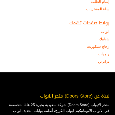
إتمام الطلب
سلة المشتريات
روابط صفحات تهمك
ابواب
شبابيك
زجاج سيكوريت
واجهات
درابزين
نبذة عن (Doors Store) متجر الابواب
متجر الابواب (Doors Store) شركة سعودية بخبرة 25 عامًا متخصصة
في الابواب الاتوماتيكية, ابواب الكراج، أنظمة بوابات الحديد، ابواب