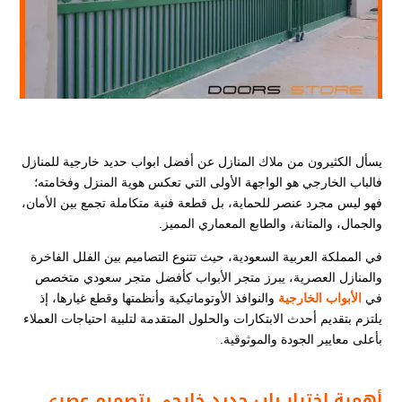
يسأل الكثيرون من ملاك المنازل عن أفضل ابواب حديد خارجية للمنازل​
فالباب الخارجي هو الواجهة الأولى التي تعكس هوية المنزل وفخامته؛
فهو ليس مجرد عنصر للحماية، بل قطعة فنية متكاملة تجمع بين الأمان،
والجمال، والمتانة، والطابع المعماري المميز.
في المملكة العربية السعودية، حيث تتنوع التصاميم بين الفلل الفاخرة
والمنازل العصرية، يبرز متجر الأبواب كأفضل متجر سعودي متخصص
في
الأبواب الخارجية
والنوافذ الأوتوماتيكية وأنظمتها وقطع غيارها، إذ
يلتزم بتقديم أحدث الابتكارات والحلول المتقدمة لتلبية احتياجات العملاء
بأعلى معايير الجودة والموثوقية.
أهمية اختيار باب حديد خارجي بتصميم عصري