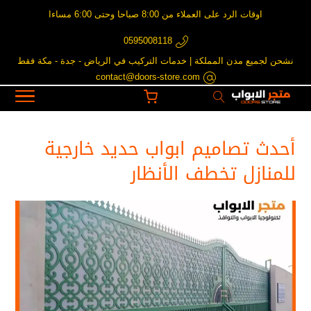
اوقات الرد على العملاء من 8:00 صباحا وحتى 6:00 مساءا
0595008118
نشحن لجميع مدن المملكة | خدمات التركيب في الرياض - جدة - مكة فقط
contact@doors-store.com
أحدث تصاميم ابواب حديد خارجية
للمنازل​ تخطف الأنظار