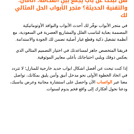
هل تبحث عن باب يجمع بين الفخامة، الأمان،
والتقنية الحديثة؟ متجر الأبواب الحل المثالي
لك
في متجر الأبواب نوفّر لك أحدث الأبواب والنوافذ الأوتوماتيكية
المصممة بعناية لتناسب الفلل والمشاريع العصرية في السعودية، مع
أنظمة تشغيل ذكية وقطع غيار أصلية تضمن لك الجودة والاستدامة.
فريقنا المتخصص جاهز لمساعدتك في اختيار التصميم المثالي الذي
يعكس ذوقك ويلبي احتياجاتك بأعلى معايير الموثوقية.
إذا كنت تبحث عن أفضل اشكال ابواب حديد خارجية للمنازل​​​؛ لا تتردد
في اتخاذ الخطوة الأولى نحو مدخل أنيق وآمن يليق بمكانك، تواصل
معنا عبر
الواتساب
الآن واحصل على استشارة مجانية وعرض يناسبك،
ودعنا نحول أفكارك إلى واقع فخم يدوم لسنوات.