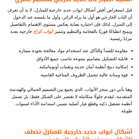
قبل استعراض أفض أشكال ابواب حديد خارجية للمنازل​، لا بد أن نعرف
أن الباب الخارجي هو أول ما يراه الزائر، وأول ما يلمسه عند الدخول
إلى المنزل، لذلك فإن اختياره بعناية يعكس مستوى الاهتمام بالتفاصيل
ويمنح انطباعًا فوريًا بالفخامة والتنظيم وتتميز
ابواب كراج
​ خارجية بعدة
مزايا رئيسية:
مقاومة للصدأ والتآكل عند استخدام مواد معالجة بجودة ممتازة.
قابلية للتشكيل بتصاميم متنوعة تناسب جميع الأذواق.
إمكانية دمج أنظمة أمان حديثة وتقنيات أوتوماتيكية.
قوة ومتانة عالية تتحمل الظروف المناخية القاسية.
وهنا يأتي دور متجر الأبواب، الذي يجمع بين التصميم الجمالي والهندسة
المتقدمة، ليقدم حلولًا متكاملة لا تقتصر على الشكل فقط، بل تشمل
أنظمة تشغيل ذكية وقطع غيار أصلية تضمن استدامة الأداء لسنوات
طويلة.
أشكال ابواب حديد خارجية للمنازل
​
تخطف