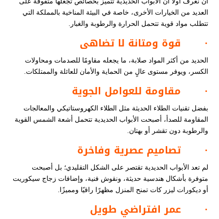
أن نعرف أولا أن الأبواب الحديدية تتميز بخصائص تجعلها متفوقة على
العديد من الخيارات الأخرى، خاصة في البيئة المناخية بالمملكة التي
تتطلب مواد قوية تتحمل الحرارة والرطوبة والغبار.
·
قوة ومتانة لا تضاهى
الحديد من أكثر المواد صلابة، ما يجعله مقاومًا للصدمات ومحاولات
الكسر، ويوفر مستوى عالٍ من الحماية والأمان للعائلة والممتلكات.
·
مقاومة للعوامل الجوية
بفضل تقنيات الطلاء الحديثة مثل الطلاء الكهروستاتيكي والمعالجات
المقاومة للصدأ، أصبحت الأبواب الحديدية تتحمل أشعة الشمس القوية
والرطوبة دون تقشر أو بهتان.
·
تصاميم عصرية وفاخرة
لم تعد الأبواب الحديدية تقتصر على الشكل التقليدي؛ بل أصبحت
متوفرة بأشكال هندسية حديثة، ونقوش فنية، وإضافات زجاج سيكوريت
أو ديكورات ليزر كات تمنح المنزل مظهرًا راقيًا ومميزًا.
·
عمر افتراضي طويل