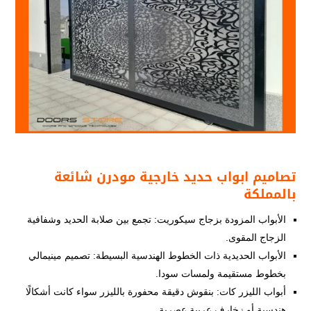
تصاميم ابواب حديد خارجية مودرن شائعة
بالمملكة
الأبواب المزودة بزجاج سيكوريت: تجمع بين صلابة الحديد وشفافية
الزجاج المقوى.
الأبواب الحديدية ذات الخطوط الهندسية البسيطة: تصميم مينيمالي
بخطوط مستقيمة ولمسات سودا.
أبواب الليزر كات: بنقوش دقيقة محفورة بالليزر سواء كانت أشكالًا
هندسية أو زخارف عربية عصرية.