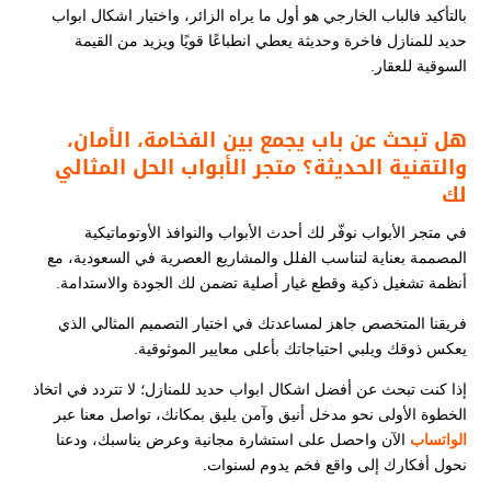
بالتأكيد فالباب الخارجي هو أول ما يراه الزائر، واختيار اشكال ابواب
حديد للمنازل فاخرة وحديثة يعطي انطباعًا قويًا ويزيد من القيمة
السوقية للعقار.
هل تبحث عن باب يجمع بين الفخامة، الأمان،
والتقنية الحديثة؟ متجر الأبواب الحل المثالي
لك
في متجر الأبواب نوفّر لك أحدث الأبواب والنوافذ الأوتوماتيكية
المصممة بعناية لتناسب الفلل والمشاريع العصرية في السعودية، مع
أنظمة تشغيل ذكية وقطع غيار أصلية تضمن لك الجودة والاستدامة.
فريقنا المتخصص جاهز لمساعدتك في اختيار التصميم المثالي الذي
يعكس ذوقك ويلبي احتياجاتك بأعلى معايير الموثوقية.
إذا كنت تبحث عن أفضل اشكال ابواب حديد للمنازل​​​؛ لا تتردد في اتخاذ
الخطوة الأولى نحو مدخل أنيق وآمن يليق بمكانك، تواصل معنا عبر
الواتساب
الآن واحصل على استشارة مجانية وعرض يناسبك، ودعنا
نحول أفكارك إلى واقع فخم يدوم لسنوات.