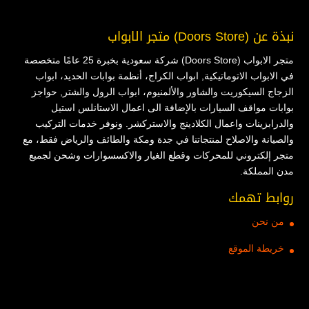
نبذة عن (Doors Store) متجر الابواب
متجر الابواب (Doors Store) شركة سعودية بخبرة 25 عامًا متخصصة
في الابواب الاتوماتيكية, ابواب الكراج، أنظمة بوابات الحديد، ابواب
الزجاج السيكوريت والشاور والألمنيوم، ابواب الرول والشتر, حواجز
بوابات مواقف السيارات بالإضافة الى اعمال الاستانلس استيل
والدرابزينات واعمال الكلادينج والاستركشر. ونوفر خدمات التركيب
والصيانة والاصلاح لمنتجاتنا في جدة ومكة والطائف والرياض فقط، مع
متجر إلكتروني للمحركات وقطع الغيار والاكسسوارات وشحن لجميع
مدن المملكة.
روابط تهمك
من نحن
خريطة الموقع