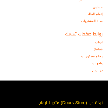
حسابي
إتمام الطلب
سلة المشتريات
روابط صفحات تهمك
ابواب
شبابيك
زجاج سيكوريت
واجهات
درابزين
نبذة عن (Doors Store) متجر الابواب