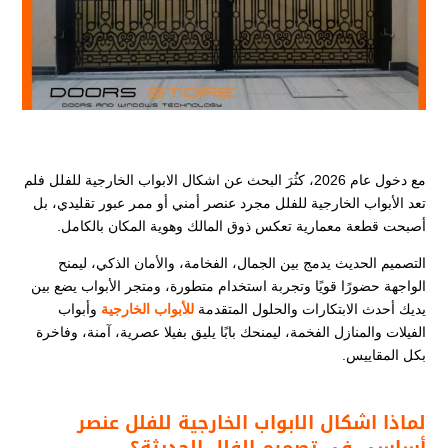
مع دخول عام 2026، كثُرَ البحث عن اشكال الابواب الخارجية للفلل​​ فلم
تعد الأبواب الخارجية للفلل مجرد عنصر أمني أو ممر عبور تقليدي، بل
أصبحت قطعة معمارية تعكس ذوق المالك وهوية المكان بالكامل.
التصميم الحديث يدمج بين الجمال، الفخامة، والأمان الذكي، ليمنح
الواجهة حضورًا قويًا وتجربة استخدام متطورة، ومتجر الأبواب يضع بين
يديك أحدث الابتكارات والحلول المتقدمة
لل
أبواب الخارجية
وأبواب
الفيلات والمنازل الفخمة، ليمنحك بابًا يليق بفيلا عصرية، آمنة، وفاخرة
بكل المقاييس.
لماذا اشكال الابواب الخارجية للفلل
​
عنصر