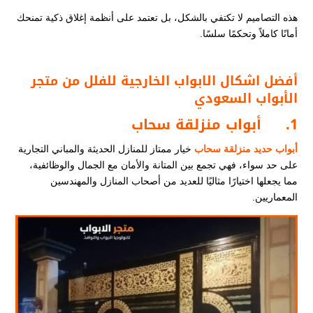
هذه التصاميم لا تكتفي بالشكل، بل تعتمد على أنظمة إغلاق ذكية تمنحك
أمانًا كاملاً وتحكمًا سلسًا.
أفضل اشكال الابواب الخارجية للفلل​
​ من متجر
الأبواب السعودي
1.
أبواب منزلقة سحاب
أبواب حديد منزلقة سحاب
خيار ممتاز للمنازل الحديثة والمباني التجارية
على حد سواء، فهي تجمع بين المتانة والأمان مع الجمال والوظائفية،
مما يجعلها اختيارًا مثاليًا للعديد من أصحاب المنازل والمهندسين
المعماريين.