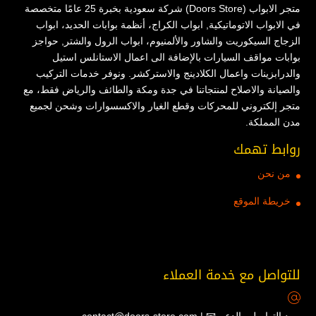
متجر الابواب (Doors Store) شركة سعودية بخبرة 25 عامًا متخصصة
في الابواب الاتوماتيكية, ابواب الكراج، أنظمة بوابات الحديد، ابواب
الزجاج السيكوريت والشاور والألمنيوم، ابواب الرول والشتر, حواجز
بوابات مواقف السيارات بالإضافة الى اعمال الاستانلس استيل
والدرابزينات واعمال الكلادينج والاستركشر. ونوفر خدمات التركيب
والصيانة والاصلاح لمنتجاتنا في جدة ومكة والطائف والرياض فقط، مع
متجر إلكتروني للمحركات وقطع الغيار والاكسسوارات وشحن لجميع
مدن المملكة.
روابط تهمك
من نحن
خريطة الموقع
للتواصل مع خدمة العملاء
contact@doors-store.com | 📧 بريد التواصل والدعم