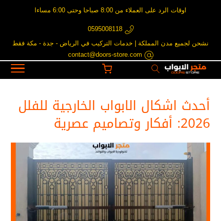
اوقات الرد على العملاء من 8:00 صباحا وحتى 6:00 مساءا
0595008118
نشحن لجميع مدن المملكة | خدمات التركيب في الرياض - جدة - مكة فقط
contact@doors-store.com
أحدث اشكال الابواب الخارجية للفلل​
2026: أفكار وتصاميم عصرية