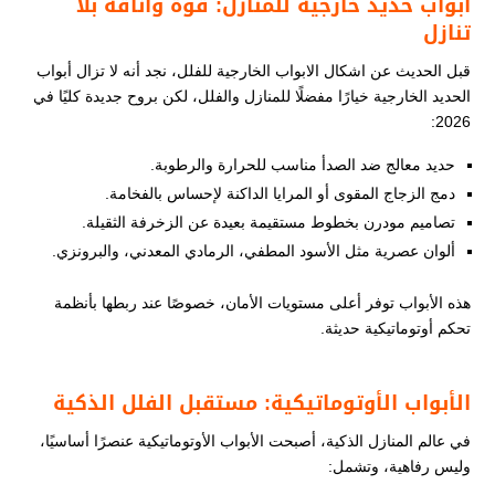
أبواب حديد خارجية للمنازل: قوة وأناقة بلا
تنازل
قبل الحديث عن اشكال الابواب الخارجية للفلل​​، نجد أنه لا تزال أبواب
الحديد الخارجية خيارًا مفضلًا للمنازل والفلل، لكن بروح جديدة كليًا في
2026:
حديد معالج ضد الصدأ مناسب للحرارة والرطوبة.
دمج الزجاج المقوى أو المرايا الداكنة لإحساس بالفخامة.
تصاميم مودرن بخطوط مستقيمة بعيدة عن الزخرفة الثقيلة.
ألوان عصرية مثل الأسود المطفي، الرمادي المعدني، والبرونزي.
هذه الأبواب توفر أعلى مستويات الأمان، خصوصًا عند ربطها بأنظمة
تحكم أوتوماتيكية حديثة.
الأبواب الأوتوماتيكية: مستقبل الفلل الذكية
في عالم المنازل الذكية، أصبحت الأبواب الأوتوماتيكية عنصرًا أساسيًا،
وليس رفاهية، وتشمل: