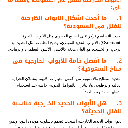
الابواب الخارجية للفلل​​​
​ في السعودية ومنها ما
يلي:
1.
ما أحدث اشكال الابواب الخارجية
للفلل​ في السعودية؟
أحدث التصاميم تركز على الطابع العصري مثل الأبواب الكبيرة
(Oversized)، الأبواب الحديد المودرن، ودمج الخامات مثل الحديد مع
الزجاج أو الخشب، مع ألوان هادئة كالأبيض، الأسود المطفي، والرمادي.
2.
ما أفضل خامة للأبواب الخارجية في
مناخ السعودية؟
الحديد المعالج والألمنيوم من أفضل الخيارات، لأنهما يتحملان الحرارة
العالية والرطوبة، ولا يتأثران بالعوامل الجوية، خاصة عند استخدام
تشطيبات مقاومة للصدأ.
3.
هل الأبواب الحديد الخارجية مناسبة
للفلل الحديثة؟
نعم، أبواب الحديد الخارجية أصبحت تُصمم بأسلوب مودرن أنيق، وتمنح
مظهرًا فخمًا مع مستوى أمان عالٍ، خصوصًا عند دمجها مع الزجاج أو