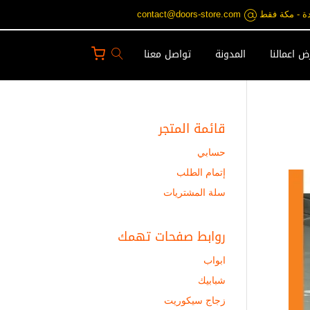
contact@doors-st
 اعمالنا
المدونة
تواصل معنا
قائمة المتجر
حسابي
إتمام الطلب
سلة المشتريات
روابط صفحات تهمك
ابواب
شبابيك
زجاج سيكوريت