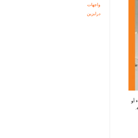
واجهات
درابزين
 أو
.