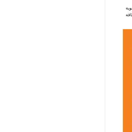
وية
اقة