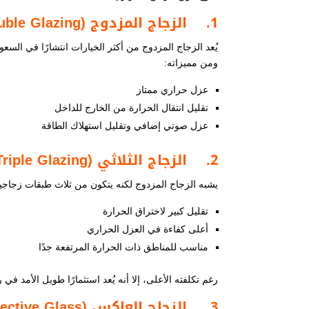
1.
الزجاج المزدوج (
uble Glazing
يُعد الزجاج المزدوج من أكثر الخيارات انتشارًا في السع
ومن مميزاته:
عزل حراري ممتاز
تقليل انتقال الحرارة من الخارج للداخل
عزل صوتي إضافي وتقليل استهلاك الطاقة
2.
الزجاج الثلاثي (
Triple Glazing
يشبه الزجاج المزدوج لكنه يتكون من ثلاث طبقات زجاجية 
تقليل كبير لاختراق الحرارة
أعلى كفاءة في العزل الحراري
مناسب للمناطق ذات الحرارة المرتفعة جدًا
رغم تكلفته الأعلى، إلا أنه يُعد استثمارًا طويل الأمد في 
3.
الزجاج العاكس (
lective Glass